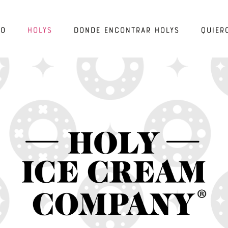
io
Holys
Donde encontrar Holys
Quier