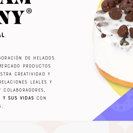
boración de helados
mercado productos
stra creatividad y
relaciones leales y
y colaboradores,
s
Y SUS VIDAS
con
.